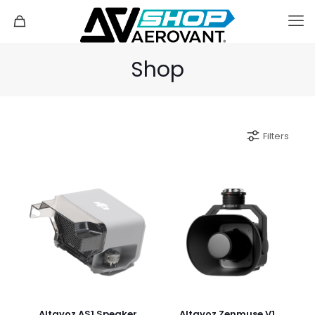
Shop
Filters
Altavoz AS1 Speaker
Altavoz Zenmuse V1