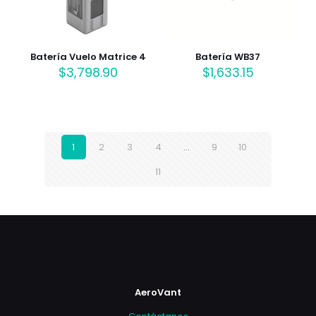
Batería Vuelo Matrice 4
Batería WB37
$
3,798.90
$
1,633.15
1
2
3
4
…
9
10
11
AeroVant