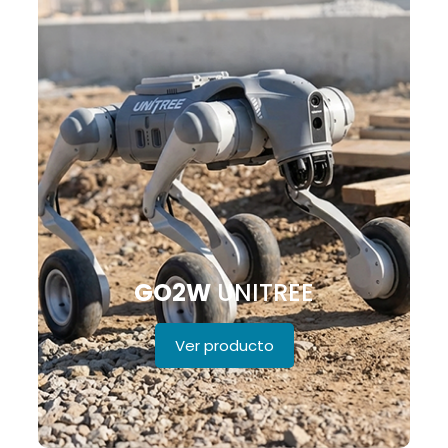
GO2W
UNITREE
Ver producto