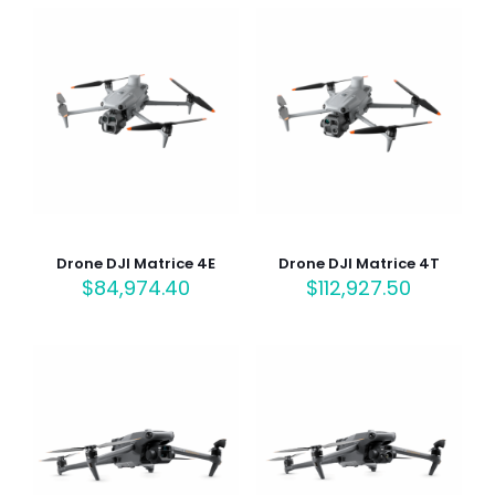
Drone DJI Matrice 4E
Drone DJI Matrice 4T
$
84,974.40
$
112,927.50