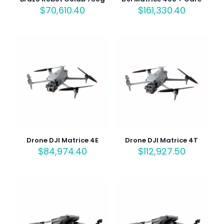
$
70,610.40
$
161,330.40
Drone DJI Matrice 4E
Drone DJI Matrice 4T
$
84,974.40
$
112,927.50