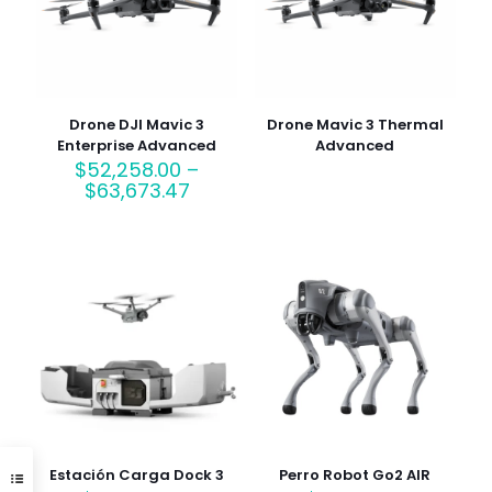
Drone DJI Mavic 3
Drone Mavic 3 Thermal
Enterprise Advanced
Advanced
$
52,258.00
–
Price
$
63,673.47
range:
$52,258.00
through
$63,673.47
Estación Carga Dock 3
Perro Robot Go2 AIR