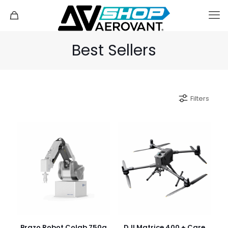
Best Sellers
Filters
Brazo Robot Colab 750g
DJI Matrice 400 + Care