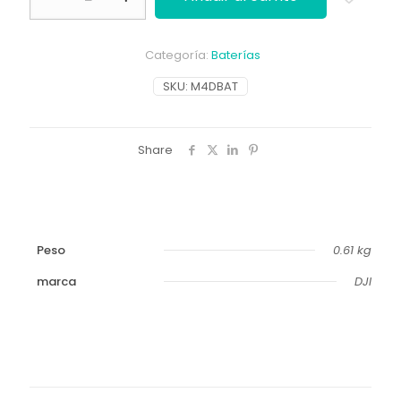
4
Dock
3
Categoría:
Baterías
cantidad
SKU:
M4DBAT
Share
Peso
0.61 kg
marca
DJI