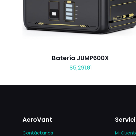
Batería JUMP600X
$
5,291.81
AeroVant
Servici
Contáctanos
Mi Cuent