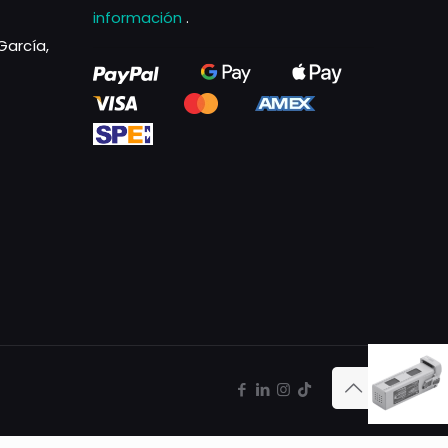
información
.
García,