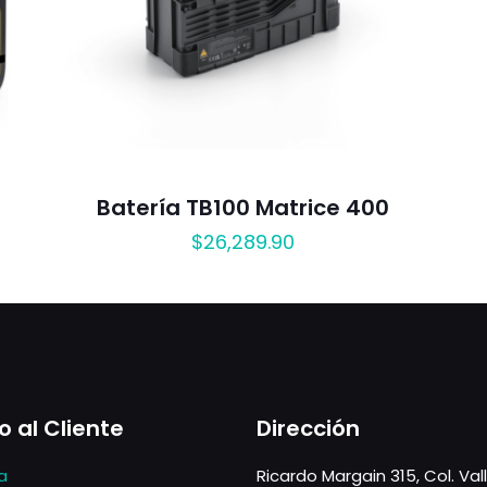
Batería TB100 Matrice 400
$
26,289.90
o al Cliente
Dirección
a
Ricardo Margain 315, Col. Val