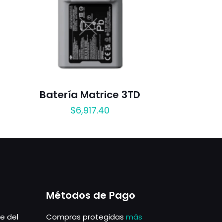
Batería Matrice 3TD
$
6,917.40
Métodos de Pago
le del
Compras protegidas
más