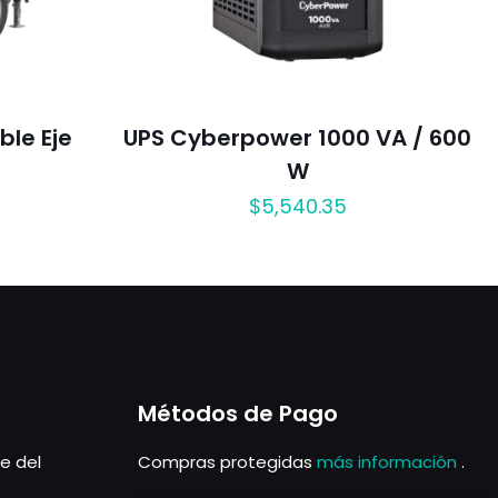
ble Eje
UPS Cyberpower 1000 VA / 600
W
$
5,540.35
Métodos de Pago
le del
Compras protegidas
más información
.