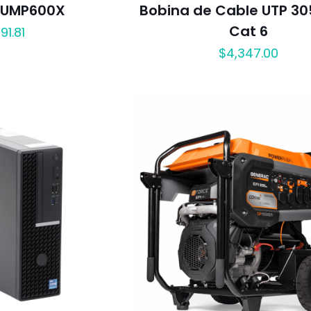
JUMP600X
Bobina de Cable UTP 30
Cat 6
91.81
$
4,347.00