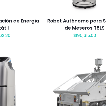
tación de Energía
Robot Autónomo para Se
átil
de Meseros T8LS
362.30
$
195,615.00