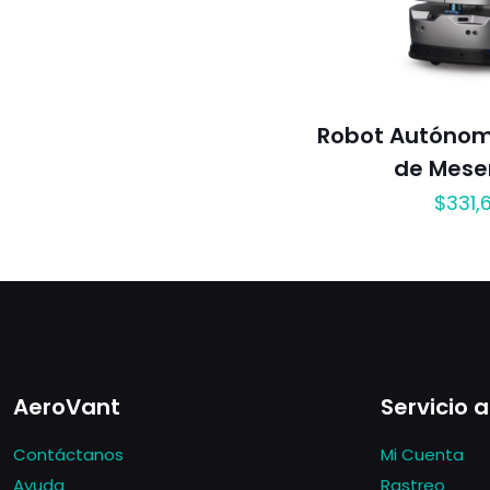
Robot Autónomo
de Mese
$
331,
AeroVant
Servicio a
Contáctanos
Mi Cuenta
Ayuda
Rastreo