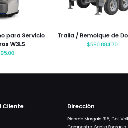
 para Servicio
Traila / Remolque de Do
ros W3LS
$
580,884.70
695.00
l Cliente
Dirección
Ricardo Margain 315, Col. Val
Campestre, Santa Engracia