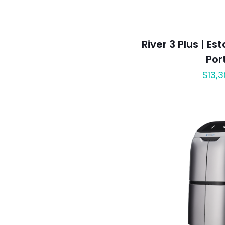
River 3 Plus | Es
Port
$
13,