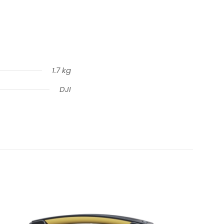
1.7 kg
DJI