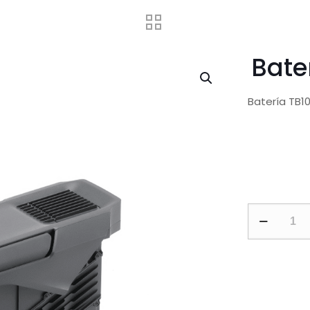
Bate
Batería TB1
Batería
TB100
Matrice
400
cantidad