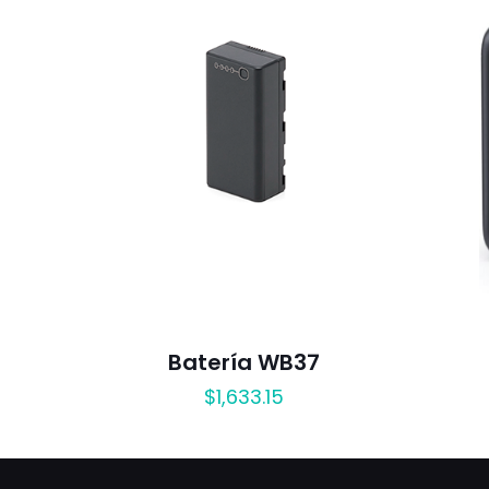
Batería WB37
$
1,633.15