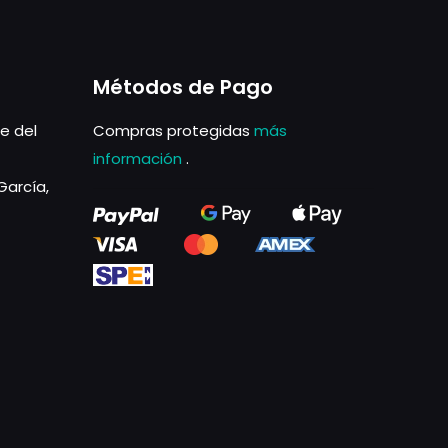
Métodos de Pago
le del
Compras protegidas
más
información
.
García,