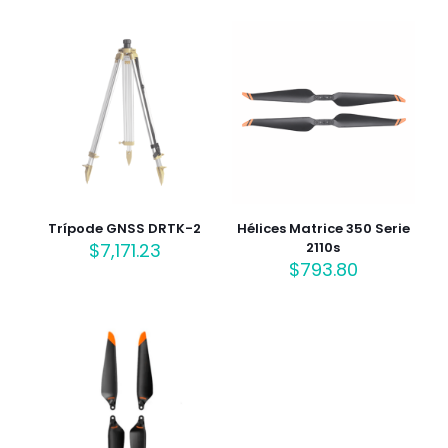
Trípode GNSS DRTK-2
Hélices Matrice 350 Serie
$
7,171.23
2110s
$
793.80