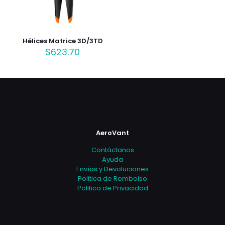
Hélices Matrice 3D/3TD
$
623.70
AeroVant
Contáctanos
Ayuda
Envíos y Devoluciones
Politica de Rembolso
Politica de Privacidad