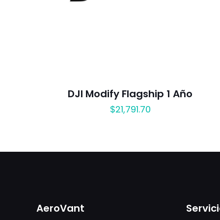
DJI Modify Flagship 1 Año
$
21,791.70
AeroVant
Servici