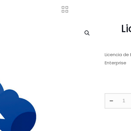
L
Licencia de 
Enterprise
Licencia
FlightHub
2
Expansión
cantidad