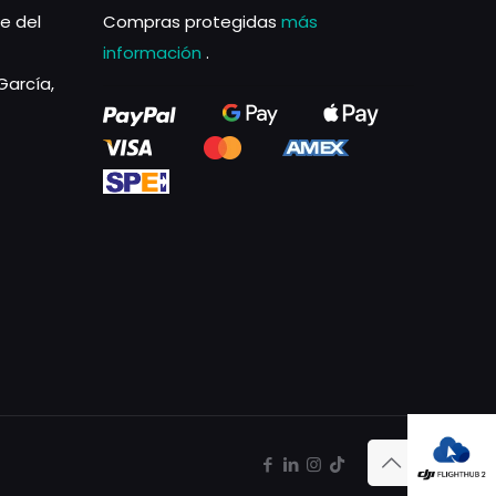
le del
Compras protegidas
más
información
.
García,