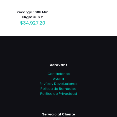
Recarga 100k Min
FlightHub 2
$
34,927.20
AeroVant
Contáctanos
Ayuda
Envíos y Devoluciones
Politica de Rembolso
Politica de Privacidad
Servicio al Cliente