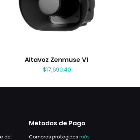
Altavoz Zenmuse V1
$
17,690.40
Métodos de Pago
le del
Compras protegidas
más