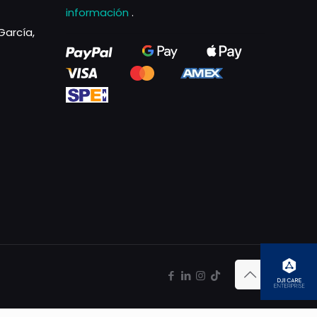
información
.
García,