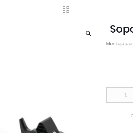
Sopo
Montaje par
Soporte
Vehicular
Dock
3
cantidad