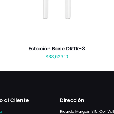
Estación Base DRTK-3
$
33,623.10
o al Cliente
Dirección
a
Ricardo Margain 315, Col. Val