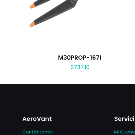
M30PROP-1671
$
737.10
AeroVant
Servici
Contáctanos
Mi Cuent